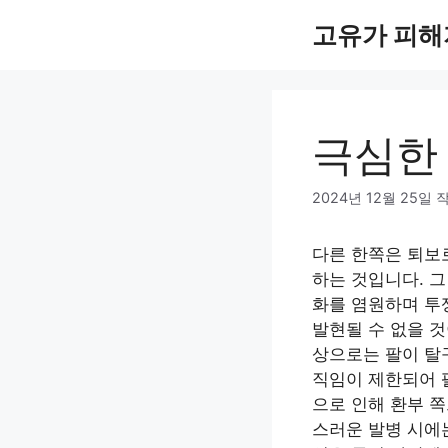
컨
고유가 피해
텐
츠
로
건
너
극심한
뛰
기
2024년 12월 25일
다른 한쪽은 퇴보
하는 것입니다. 
화를 염원하며 투
발현될 수 없을 
상으로는 팔이 탈
직임이 제한되어 
으로 인해 환부 쪽
스러운 발병 시에