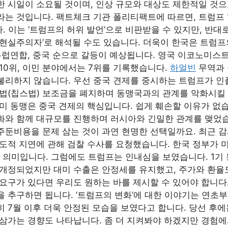
한 시일이 소요될 것이며, 인상 규모와 대상도 제한적일 것으
라는 것입니다. 팩트체크 기관 폴리티팩트에 따르면, 트럼프 
. 이는 ‘트럼프의 허위 발언’으로 비판받을 수 있지만, 반대
현실주의자’로 해석될 수도 있습니다. 더욱이 한국은 트럼프
 유럽연합, 중국 순으로 갈등이 예상됩니다. 영국 이코노미스
10위, 이민 분야에서는 7위를 기록했습니다.
하얼빈
무역과 
불리하지 않습니다. 우선 중국 견제를 중시하는 트럼프가 
지원법(칩스법) 보조금을 폐지하며 동맹국과의 관계를 악화시킬
미 동맹은 중국 견제의 핵심입니다. 쉽게 훼손할 이유가 없습
화와 함께 대규모를 진행하며 러시아와 긴밀한 관계를 맺었습
주둔비용을 문제 삼는 것이 과연 현명한 선택일까요. 최근 
의도적 지연에 관해 검찰 수사를 요청했습니다. 한국 정부가 
의미입니다. 그럼에도 트럼프는 인내심을 보였습니다. 1기 
 재개정되었지만 대미 수출은 안정세를 유지했고, 주가와 환율
 요구가 있다면 우리도 원하는 바를 제시할 수 있어야 합니다
을 추구하면 됩니다. ‘트럼프의 변화’에 대한 이야기는 연초
히 7월 이후 더욱 안정된 모습을 보였다고 합니다. 당선 후
 삼가는 경향도 나타납니다. 좀 더 지켜봐야 하겠지만 경험