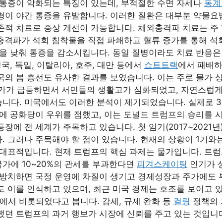
 통증이 악화되는 특징이 있는데, 부적절한 수면 자세나
동계
형이 야간 통증을 유발합니다. 이러한 질환은 대부분 약물요법
존적 치료로 증상 개선이 가능합니다. 체외충격파 치료는 주 
 충격파가 석회 침착물을 직접 파쇄하고 혈류 증가를 통해 석
작을 낮춰 통증을 감소시킵니다. 동일 질병이라도 치료 반응은
영국, 독일, 이탈리아, 호주, 대만 등에서
쇼트트랙
에서 패배하
국의 봄 총선도 유사한 결과를 보였습니다. 이는 주로 물가 
물가가 급등하면서 서민들의 생활고가 심화되었고, 자연스럽
니다. 미국에서도 이러한 분석이 제기되었습니다. 실제로 3
만에 공화당이 우위를 점했고, 이는 도널드 트럼프의 승리를 
장에 전 세계가 주목하고 있습니다. 첫 임기(2017~2021
. 그러나 주목해야 할 점이 있습니다. 현재의 상황이 1기와
 대표적입니다. 현재 트럼프의 핵심 과제는 물가입니다. 트
 국가에 10~20%의 관세를 부과한다면
피겨스케이팅
인기가 
 방치하면 국정 운영에 차질이 생기고 경제성장과 주가에도 
도 이를 인식하고 있으며, 최근 미국 경제는 호조를 보이고 
’에서 비롯되었다고 봅니다. 감세, 규제 완화 등
컬링
정책의 
했던 트럼프의 과거 행보가 시장에 신뢰를 주고 있는 것입니