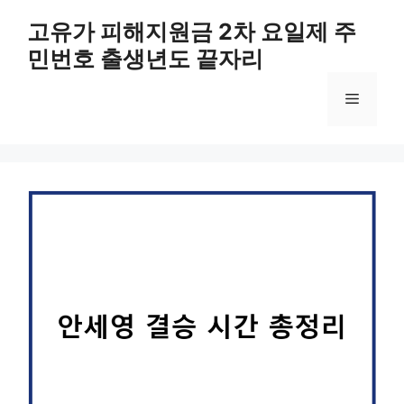
컨
고유가 피해지원금 2차 요일제 주
텐
민번호 출생년도 끝자리
츠
로
메
건
너
뛰
뉴
기