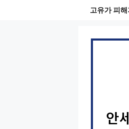
컨
고유가 피해
텐
츠
로
건
너
뛰
기