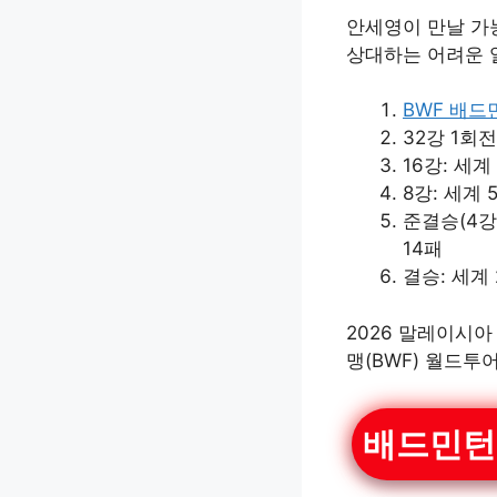
안세영이 만날 가
상대하는 어려운 
BWF 배
32강 1회전
16강: 세
8강: 세계 
준결승(4강
14패
결승: 세계
2026 말레이시
맹(BWF) 월드투어
배드민턴