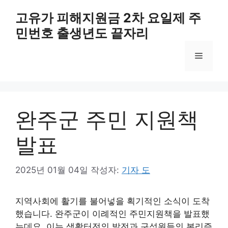
컨
고유가 피해지원금 2차 요일제 주
텐
민번호 출생년도 끝자리
츠
로
메
건
너
뛰
뉴
기
완주군 주민 지원책
발표
2025년 01월 04일
작성자:
기자 도
지역사회에 활기를 불어넣을 획기적인 소식이 도착
했습니다. 완주군이 이례적인 주민지원책을 발표했
는데요, 이는 생활터전의 발전과 구성원들의 복리증