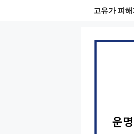
컨
고유가 피해
텐
츠
로
건
너
뛰
기