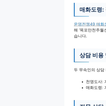
매화도령:
운명전쟁49 매화
해 ‘목포만천주월
습니다.
상담 비용 
두 무속인의 상담
천명도사: 
매화도령: 