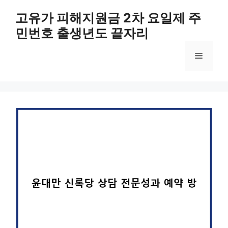
컨
고유가 피해지원금 2차 요일제 주
텐
민번호 출생년도 끝자리
츠
로
메
건
너
뛰
뉴
기