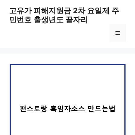
컨
고유가 피해지원금 2차 요일제 주
텐
민번호 출생년도 끝자리
츠
로
메
건
너
뛰
뉴
기