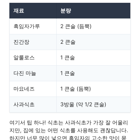
재료
분량
흑임자가루
2 큰술 (듬뿍)
진간장
2 큰술
알룰로스
1 큰술
다진 마늘
1 큰술
마요네즈
1 큰술 (듬뿍)
사과식초
3방울 (약 1/2 큰술)
여기서 팁 하나! 식초는 사과식초가 가장 잘 어울리
지만, 집에 있는 어떤 식초를 사용해도 괜찮답니다.
하지만 너무 많이 넣으면 흑임자의 고소한 맛이 묻