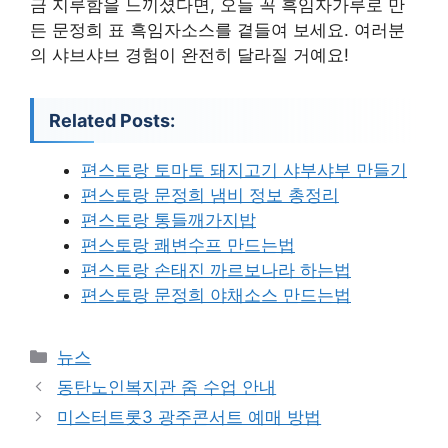
금 지루함을 느끼셨다면, 오늘 꼭 흑임자가루로 만
든 문정희 표 흑임자소스를 곁들여 보세요. 여러분
의 샤브샤브 경험이 완전히 달라질 거예요!
Related Posts:
편스토랑 토마토 돼지고기 샤부샤부 만들기
편스토랑 문정희 냄비 정보 총정리
편스토랑 통들깨가지밥
편스토랑 쾌변수프 만드는법
편스토랑 손태진 까르보나라 하는법
편스토랑 문정희 야채소스 만드는법
카
뉴스
테
동탄노인복지관 줌 수업 안내
고
미스터트롯3 광주콘서트 예매 방법
리