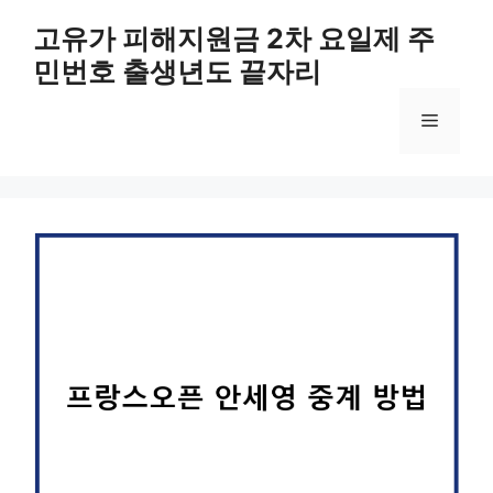
컨
고유가 피해지원금 2차 요일제 주
텐
민번호 출생년도 끝자리
츠
로
메
건
너
뛰
뉴
기