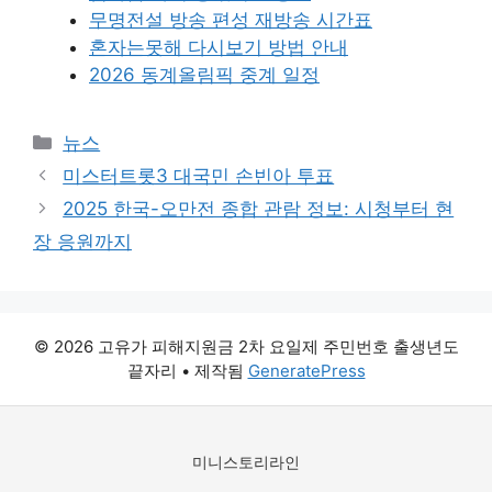
무명전설 방송 편성 재방송 시간표
혼자는못해 다시보기 방법 안내
2026 동계올림픽 중계 일정
카
뉴스
테
미스터트롯3 대국민 손빈아 투표
고
2025 한국-오만전 종합 관람 정보: 시청부터 현
리
장 응원까지
© 2026 고유가 피해지원금 2차 요일제 주민번호 출생년도
끝자리
• 제작됨
GeneratePress
미니스토리라인