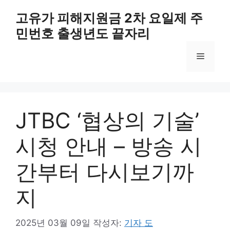
컨
고유가 피해지원금 2차 요일제 주
텐
민번호 출생년도 끝자리
츠
로
메
건
너
뛰
뉴
기
JTBC ‘협상의 기술’
시청 안내 – 방송 시
간부터 다시보기까
지
2025년 03월 09일
작성자:
기자 도